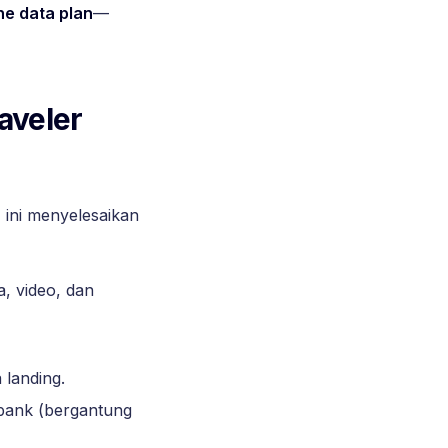
e data plan
—
aveler
, ini menyelesaikan
a, video, dan
 landing.
bank (bergantung