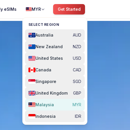
y eSIMs
MYR
Get Started
SELECT REGION
Australia
AUD
New Zealand
NZD
United States
USD
Canada
CAD
Singapore
SGD
United Kingdom
GBP
Malaysia
MYR
Indonesia
IDR