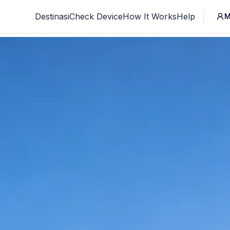
Destinasi
Check Device
How It Works
Help
M