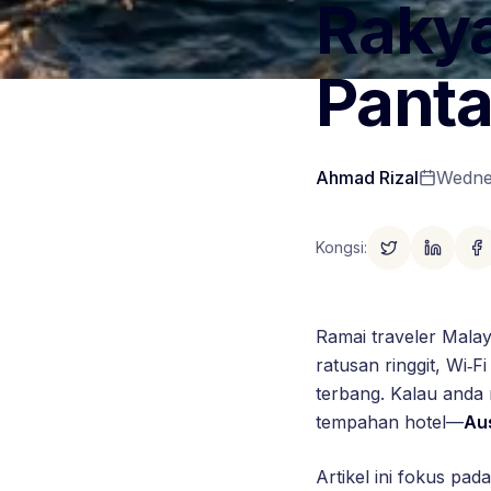
Rakya
Pant
Ahmad Rizal
Wedne
Kongsi
:
Ramai traveler Malay
ratusan ringgit, Wi‑F
terbang. Kalau anda 
tempahan hotel—
Aus
Artikel ini fokus pada