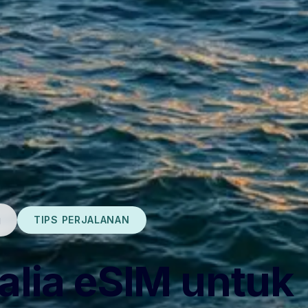
g
TIPS PERJALANAN
alia eSIM untuk