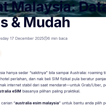
t Malaysia: Dat
as & Mudah
sday 17 December 2025
6
min baca
sia hanya sedar “sakitnya” bila sampai Australia: roaming 
i hotel perlahan, dan nak beli SIM fizikal pula beratur panj
nak internet stabil dari saat mendarat—untuk Grab/Uber, 
tralia eSIM
biasanya pilihan paling praktikal.
 carian “
australia esim malaysia
” untuk bantu anda pilih p