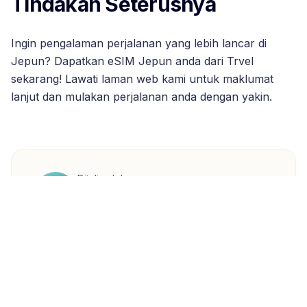
Tindakan Seterusnya
Ingin pengalaman perjalanan yang lebih lancar di
Jepun? Dapatkan eSIM Jepun anda dari Trvel
sekarang! Lawati laman web kami untuk maklumat
lanjut dan mulakan perjalanan anda dengan yakin.
Ditulis oleh
A
Ahmad Rizal
Malaysian travel blogger specializing in
Southeast Asian adventures.