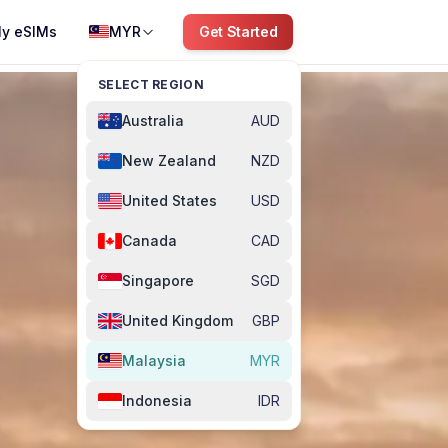
y eSIMs
MYR
Get Started
SELECT REGION
Australia
AUD
New Zealand
NZD
United States
USD
Canada
CAD
Singapore
SGD
United Kingdom
GBP
Malaysia
MYR
Indonesia
IDR