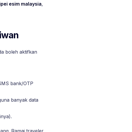
ipei esim malaysia
,
aiwan
da boleh aktifkan
k SMS bank/OTP
 guna banyak data
inya).
ang. Ramai traveler