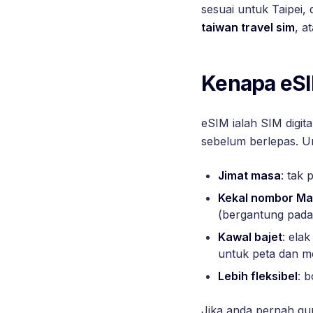
sesuai untuk Taipei,
taiwan travel sim
, a
Kenapa eSI
eSIM ialah SIM digita
sebelum berlepas. Un
Jimat masa
: tak 
Kekal nombor Ma
(bergantung pada 
Kawal bajet
: ela
untuk peta dan me
Lebih fleksibel
: b
Jika anda pernah gun