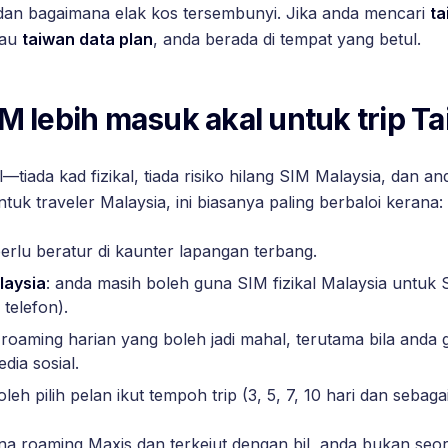
 dan bagaimana elak kos tersembunyi. Jika anda mencari
ta
tau
taiwan data plan
, anda berada di tempat yang betul.
M lebih masuk akal untuk trip T
l—tiada kad fizikal, tiada risiko hilang SIM Malaysia, dan an
tuk traveler Malaysia, ini biasanya paling berbaloi kerana:
perlu beratur di kaunter lapangan terbang.
laysia
: anda masih boleh guna SIM fizikal Malaysia untu
telefon).
k roaming harian yang boleh jadi mahal, terutama bila anda
dia sosial.
oleh pilih pelan ikut tempoh trip (3, 5, 7, 10 hari dan sebaga
a roaming Maxis dan terkejut dengan bil, anda bukan seor