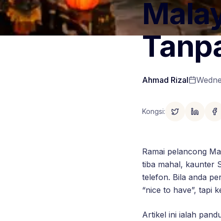
Malay
Tanp
Ahmad Rizal
Wedne
Kongsi
:
Ramai pelancong Mala
tiba mahal, kaunter 
telefon. Bila anda p
“nice to have”, tapi 
Artikel ini ialah pan