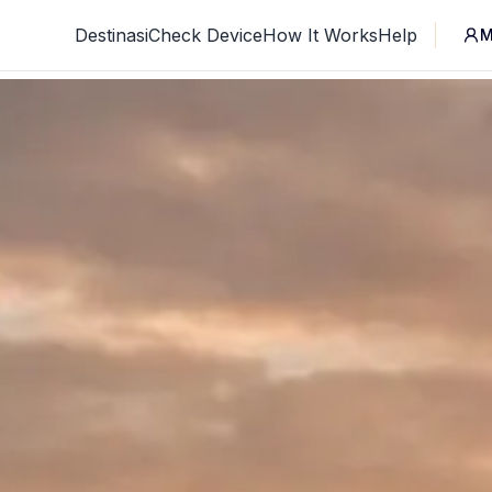
Destinasi
Check Device
How It Works
Help
M