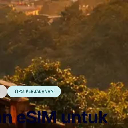
g
TIPS PERJALANAN
n eSIM untuk