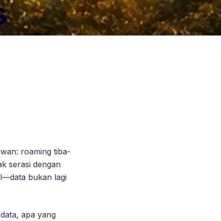
s
wan: roaming tiba-
ak serasi dengan
el—data bukan lagi
n data, apa yang