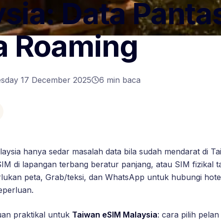
sia: Data Panta
a Roaming
sday 17 December 2025
6
min baca
ysia hanya sedar masalah data bila sudah mendarat di Tai
SIM di lapangan terbang beratur panjang, atau SIM fizikal t
erlukan peta, Grab/teksi, dan WhatsApp untuk hubungi hot
keperluan.
duan praktikal untuk
Taiwan eSIM Malaysia
: cara pilih pela